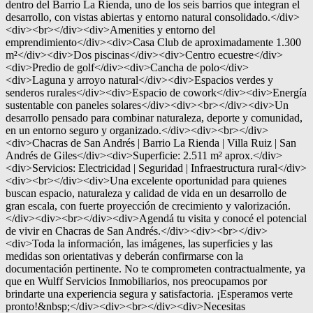
dentro del Barrio La Rienda, uno de los seis barrios que integran el
desarrollo, con vistas abiertas y entorno natural consolidado.</div>
<div><br></div><div>Amenities y entorno del
emprendimiento</div><div>Casa Club de aproximadamente 1.300
m²</div><div>Dos piscinas</div><div>Centro ecuestre</div>
<div>Predio de golf</div><div>Cancha de polo</div>
<div>Laguna y arroyo natural</div><div>Espacios verdes y
senderos rurales</div><div>Espacio de cowork</div><div>Energía
sustentable con paneles solares</div><div><br></div><div>Un
desarrollo pensado para combinar naturaleza, deporte y comunidad,
en un entorno seguro y organizado.</div><div><br></div>
<div>Chacras de San Andrés | Barrio La Rienda | Villa Ruiz | San
Andrés de Giles</div><div>Superficie: 2.511 m² aprox.</div>
<div>Servicios: Electricidad | Seguridad | Infraestructura rural</div>
<div><br></div><div>Una excelente oportunidad para quienes
buscan espacio, naturaleza y calidad de vida en un desarrollo de
gran escala, con fuerte proyección de crecimiento y valorización.
</div><div><br></div><div>Agendá tu visita y conocé el potencial
de vivir en Chacras de San Andrés.</div><div><br></div>
<div>Toda la información, las imágenes, las superficies y las
medidas son orientativas y deberán confirmarse con la
documentación pertinente. No te comprometen contractualmente, ya
que en Wulff Servicios Inmobiliarios, nos preocupamos por
brindarte una experiencia segura y satisfactoria. ¡Esperamos verte
pronto!&nbsp;</div><div><br></div><div>Necesitas