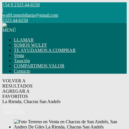
+54 9 2323 44-6150
|
wulff.inmobiliaria@gmail.com
2323 44-6150
MENÚ
LLAMAR
SOMOS WULFF
TE AYUDAMOS A COMPRAR
Venta
Tasación
COMPARTIMOS VALOR
Contacto
VOLVER A
RESULTADOS
AGREGAR A
FAVORITOS
La Rienda, Chacras San Andrés
VENTA
USD18.000