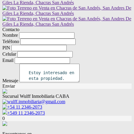
Contacto
Nombre
Teléfono
PIN
Celular
Email
Mensaje
Enviar
Sucursal Wulff Inmobiliaria CABA
wulff.inmobiliaria@gmail.com
+54 11 2346-2073
+549 11 2346-2073
0
Encontranos en